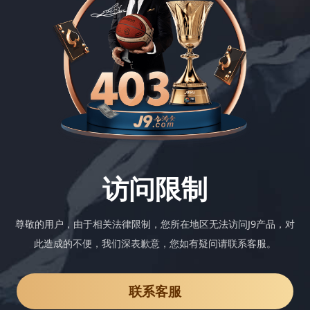
访问限制
尊敬的用户，由于相关法律限制，您所在地区无法访问J9产品，对
此造成的不便，我们深表歉意，您如有疑问请联系客服。
联系客服