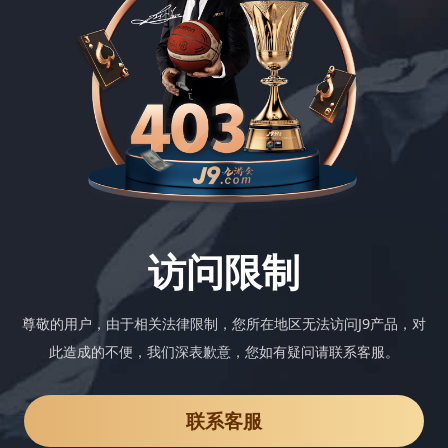
访问限制
尊敬的用户，由于相关法律限制，您所在地区无法访问J9产品，对
此造成的不便，我们深表歉意，您如有疑问请联系客服。
联系客服