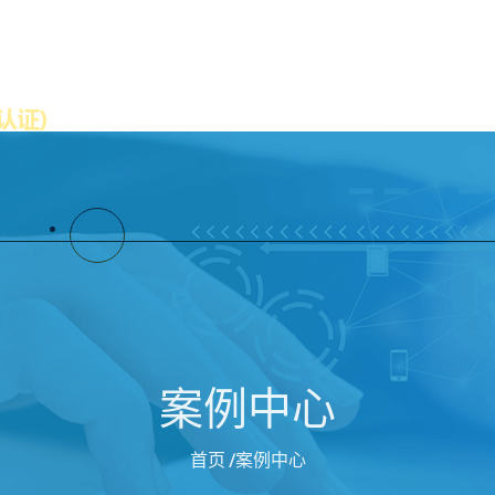
公司首页
解读887700线路检测中心
案例中心
首页
/案例中心