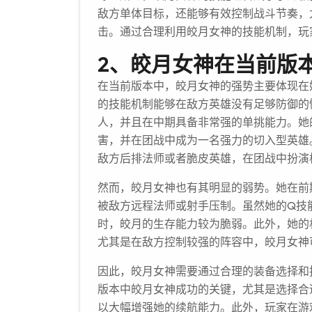
敌方单体目标，还能够有效控制战斗节奏，
击。通过合理利用皎月女神的技能机制，玩
2、皎月女神在当前版
在当前版本中，皎月女神的强势主要体现在
的技能机制能够在敌方英雄没有足够防御的
人，并且在中期具备非常强的单挑能力。她
害，并在团战中成为一名强力的切入型英雄
敌方后排法师或者脆皮英雄，在团战中扮演
然而，皎月女神也有其明显的弱势。她在前
被敌方远程法师或射手压制。虽然她的Q技
时，皎月的生存能力较为脆弱。此外，她的
尤其是在敌方控制较强的阵容中，皎月女神
因此，皎月女神需要通过合理的装备选择和
版本中皎月女神成功的关键，尤其是选择合适
以大幅增强她的续航能力。此外，玩家在游