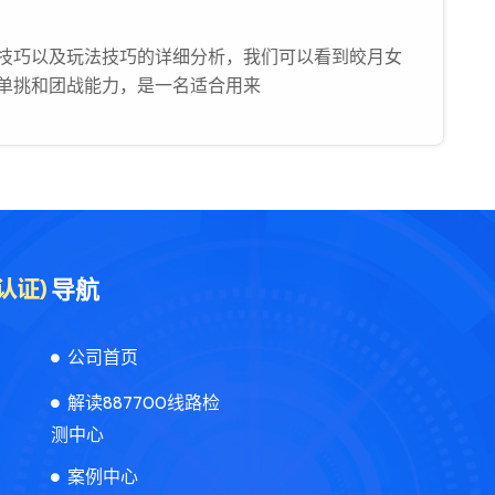
技巧以及玩法技巧的详细分析，我们可以看到皎月女
单挑和团战能力，是一名适合用来
导航
公司首页
解读887700线路检
测中心
案例中心