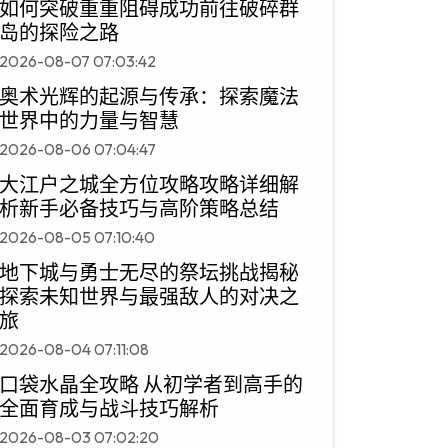
如何突破重重阻碍成功前往破碎群
岛的探险之路
2026-08-07 07:03:42
奥术光辉的起源与传承：探索魔法
世界中的力量与智慧
2026-08-06 07:04:47
大江户之城全方位攻略攻略详细解
析新手必备技巧与高阶策略总结
2026-08-05 07:10:40
地下城与勇士无尽的祭坛挑战揭秘
探索未知世界与最强敌人的对决之
旅
2026-08-04 07:11:08
口袋水晶全攻略 从初学者到高手的
全面育成与战斗技巧解析
2026-08-03 07:02:20