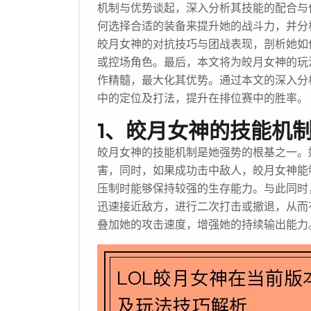
机制与优势谈起，深入分析其技能的配合与
何选择合适的装备来提升她的战斗力，并分
皎月女神的对抗技巧与团战表现，剖析她如
或控场角色。最后，本文将为皎月女神的玩
作精髓，最大化其优势。通过本文的深入分
中的定位及打法，提升在排位赛中的胜率。
1、皎月女神的技能机
皎月女神的技能机制是她强势的根基之一。
害，同时，如果成功击中敌人，皎月女神能
压制时能够保持较强的生存能力。与此同时
迅速接近敌方，进行二次打击或撤退，从而
叠加她的攻击速度，增强她的持续输出能力