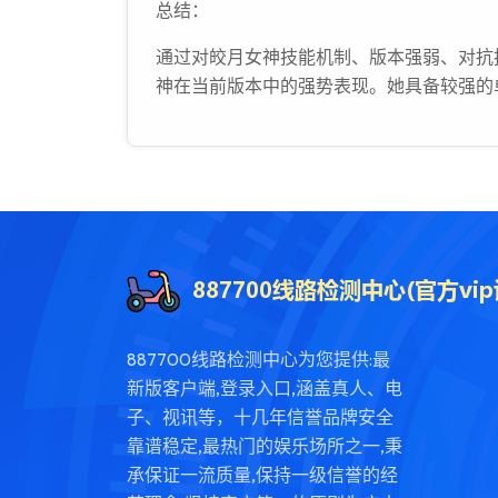
总结：
通过对皎月女神技能机制、版本强弱、对抗
神在当前版本中的强势表现。她具备较强的
887700线路检测中心为您提供:最
新版客户端,登录入口,涵盖真人、电
子、视讯等，十几年信誉品牌安全
靠谱稳定,最热门的娱乐场所之一,秉
承保证一流质量,保持一级信誉的经