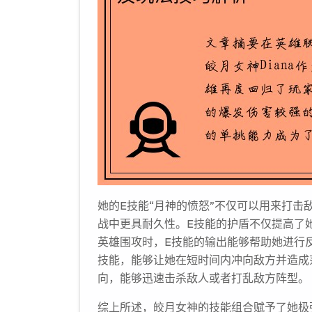
她的E技能“月神的愤怒”不仅可以用来打
战中更具耐久性。E技能的护盾不仅提高了
英雄围攻时，E技能的输出能够帮助她进行反
技能，能够让她在短时间内冲向敌方并造成
向，能够迅速击杀敌人或者打乱敌方阵型。
综上所述，皎月女神的技能组合赋予了她极