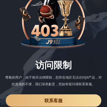
访问限制
尊敬的用户，由于相关法律限制，您所在地区无法访问J9产品，对
此造成的不便，我们深表歉意，您如有疑问请联系客服。
联系客服